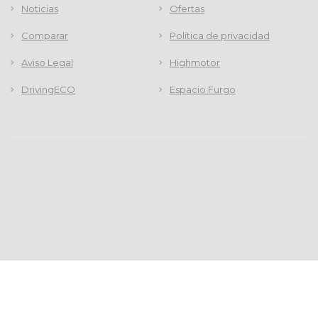
Noticias
Ofertas
Comparar
Política de privacidad
Aviso Legal
Highmotor
DrivingECO
Espacio Furgo