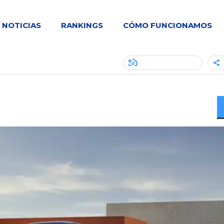
NOTICIAS
RANKINGS
CÓMO FUNCIONAMOS