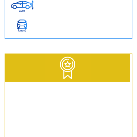
D = Diesel | G = Gasolina | GNC = Gas Natural Comprimido | GLP = Gas Licuado del Petróleo | EV = 100% Eléctrico | HEV = Híbrido no enchufable | PHEV = Híbrido Enchufable | MHEV = Microhíbrido 48V | H = Hidrógeno