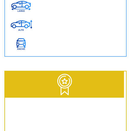
D = Diesel | G = Gasolina | GNC = Gas Natural Comprimido | GLP = Gas Licuado del Petróleo | EV = 100% Eléctrico | HEV = Híbrido no enchufable | PHEV = Híbrido Enchufable | MHEV = Microhíbrido 48V | H = Hidrógeno