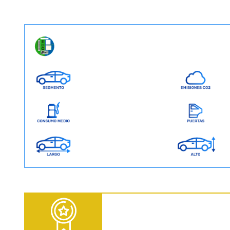
D = Diesel | G = Gasolina | GNC = Gas Natural Comprimido | GLP = Gas Licuado del Petróleo | EV = 100% Eléctrico | HEV = Híbrido no enchufable | PHEV = Híbrido Enchufable | MHEV = Microhíbrido 48V | H = Hidrógeno