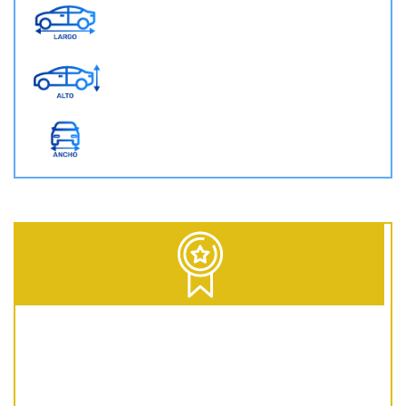
D = Diesel | G = Gasolina | GNC = Gas Natural Comprimido | GLP = Gas Licuado del Petróleo | EV = 100% Eléctrico | HEV = Híbrido no enchufable | PHEV = Híbrido Enchufable | MHEV = Microhíbrido 48V | H = Hidrógeno