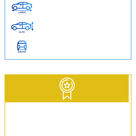
D = Diesel | G = Gasolina | GNC = Gas Natural Comprimido | GLP = Gas Licuado del Petróleo | EV = 100% Eléctrico | HEV = Híbrido no enchufable | PHEV = Híbrido Enchufable | MHEV = Microhíbrido 48V | H = Hidrógeno