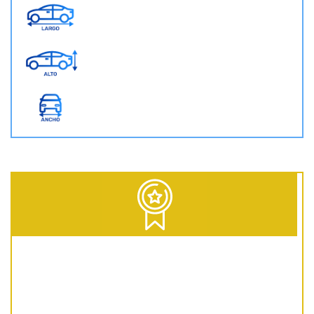
D = Diesel | G = Gasolina | GNC = Gas Natural Comprimido | GLP = Gas Licuado del Petróleo | EV = 100% Eléctrico | HEV = Híbrido no enchufable | PHEV = Híbrido Enchufable | MHEV = Microhíbrido 48V | H = Hidrógeno