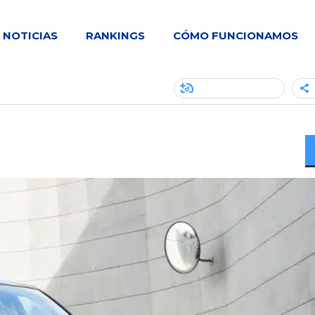
NOTICIAS
RANKINGS
CÓMO FUNCIONAMOS