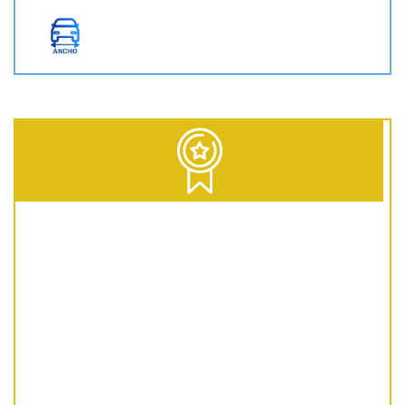
D = Diesel | G = Gasolina | GNC = Gas Natural Comprimido | GLP = Gas Licuado del Petróleo | EV = 100% Eléctrico | HEV = Híbrido no enchufable | PHEV = Híbrido Enchufable | MHEV = Microhíbrido 48V | H = Hidrógeno