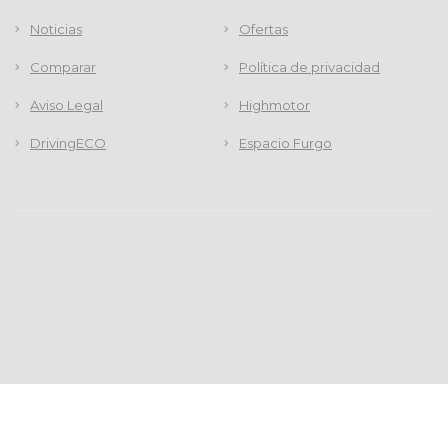
Noticias
Ofertas
Comparar
Política de privacidad
Aviso Legal
Highmotor
DrivingECO
Espacio Furgo