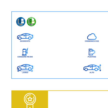
D = Diesel | G = Gasolina | GNC = Gas Natural Comprimido | GLP = Gas Licuado del Petróleo | EV = 100% Eléctrico | HEV = Híbrido no enchufable | PHEV = Híbrido Enchufable | MHEV = Microhíbrido 48V | H = Hidrógeno