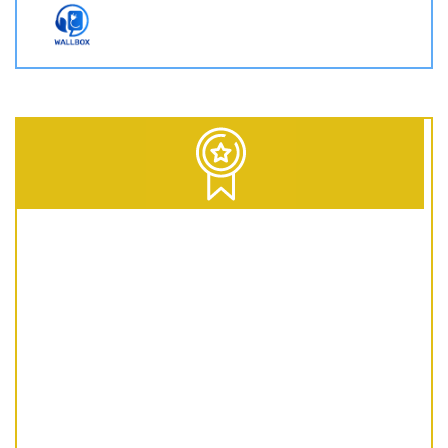
D = Diesel | G = Gasolina | GNC = Gas Natural Comprimido | GLP = Gas Licuado del Petróleo | EV = 100% Eléctrico | HEV = Híbrido no enchufable | PHEV = Híbrido Enchufable | MHEV = Microhíbrido 48V | H = Hidrógeno