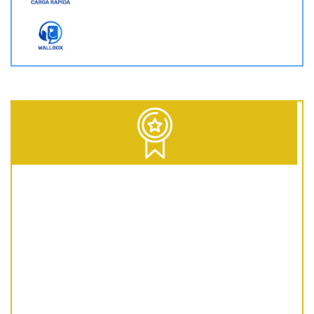
D = Diesel | G = Gasolina | GNC = Gas Natural Comprimido | GLP = Gas Licuado del Petróleo | EV = 100% Eléctrico | HEV = Híbrido no enchufable | PHEV = Híbrido Enchufable | MHEV = Microhíbrido 48V | H = Hidrógeno