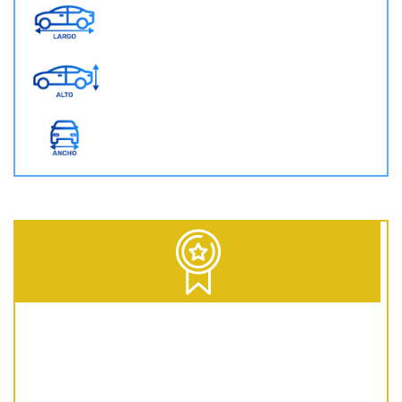
D = Diesel | G = Gasolina | GNC = Gas Natural Comprimido | GLP = Gas Licuado del Petróleo | EV = 100% Eléctrico | HEV = Híbrido no enchufable | PHEV = Híbrido Enchufable | MHEV = Microhíbrido 48V | H = Hidrógeno