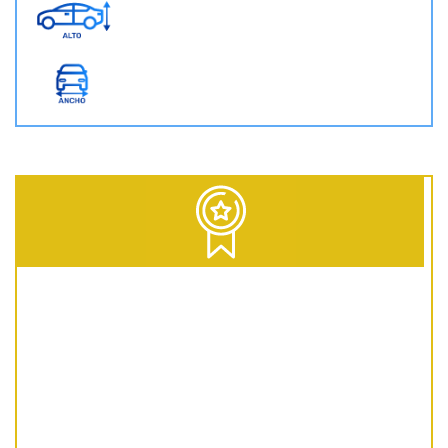
D = Diesel | G = Gasolina | GNC = Gas Natural Comprimido | GLP = Gas Licuado del Petróleo | EV = 100% Eléctrico | HEV = Híbrido no enchufable | PHEV = Híbrido Enchufable | MHEV = Microhíbrido 48V | H = Hidrógeno