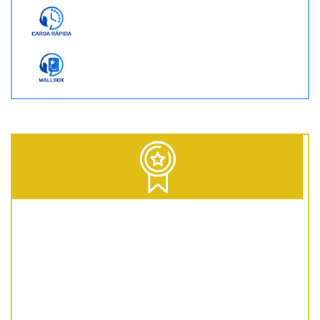
D = Diesel | G = Gasolina | GNC = Gas Natural Comprimido | GLP = Gas Licuado del Petróleo | EV = 100% Eléctrico | HEV = Híbrido no enchufable | PHEV = Híbrido Enchufable | MHEV = Microhíbrido 48V | H = Hidrógeno