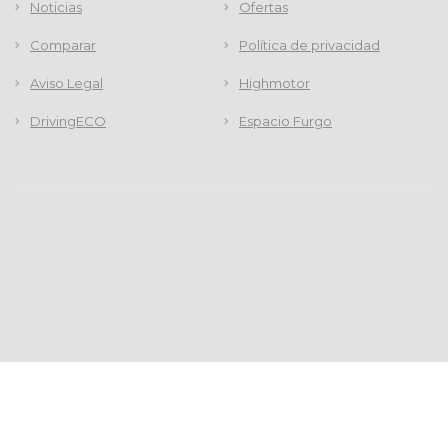
Noticias
Ofertas
Comparar
Política de privacidad
Aviso Legal
Highmotor
DrivingECO
Espacio Furgo