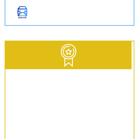
D = Diesel | G = Gasolina | GNC = Gas Natural Comprimido | GLP = Gas Licuado del Petróleo | EV = 100% Eléctrico | HEV = Híbrido no enchufable | PHEV = Híbrido Enchufable | MHEV = Microhíbrido 48V | H = Hidrógeno