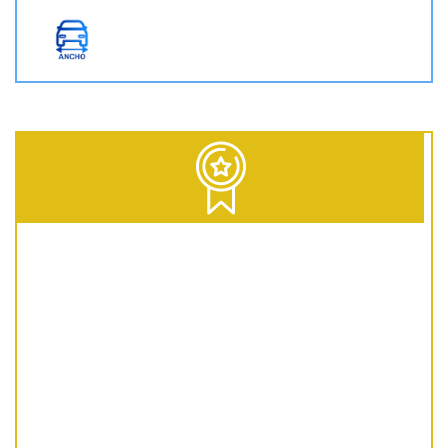
D = Diesel | G = Gasolina | GNC = Gas Natural Comprimido | GLP = Gas Licuado del Petróleo | EV = 100% Eléctrico | HEV = Híbrido no enchufable | PHEV = Híbrido Enchufable | MHEV = Microhíbrido 48V | H = Hidrógeno