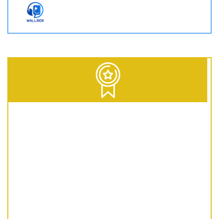
D = Diesel | G = Gasolina | GNC = Gas Natural Comprimido | GLP = Gas Licuado del Petróleo | EV = 100% Eléctrico | HEV = Híbrido no enchufable | PHEV = Híbrido Enchufable | MHEV = Microhíbrido 48V | H = Hidrógeno