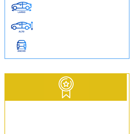
D = Diesel | G = Gasolina | GNC = Gas Natural Comprimido | GLP = Gas Licuado del Petróleo | EV = 100% Eléctrico | HEV = Híbrido no enchufable | PHEV = Híbrido Enchufable | MHEV = Microhíbrido 48V | H = Hidrógeno