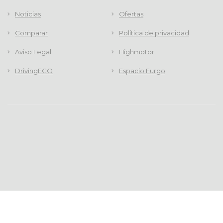
Noticias
Ofertas
Comparar
Política de privacidad
Aviso Legal
Highmotor
DrivingECO
Espacio Furgo