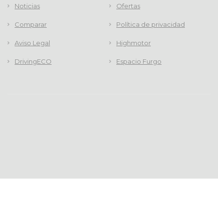
Noticias
Ofertas
Comparar
Política de privacidad
Aviso Legal
Highmotor
DrivingECO
Espacio Furgo