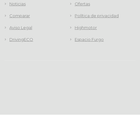
Noticias
Ofertas
Comparar
Política de privacidad
Aviso Legal
Highmotor
DrivingECO
Espacio Furgo