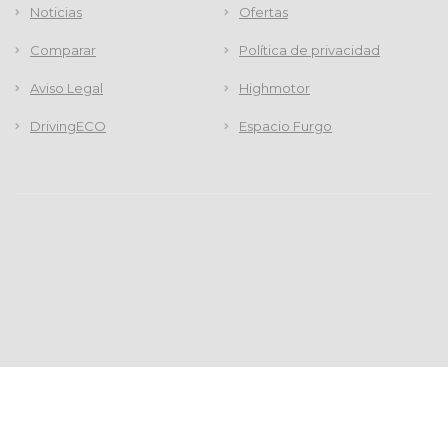
Noticias
Ofertas
Comparar
Política de privacidad
Aviso Legal
Highmotor
DrivingECO
Espacio Furgo