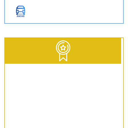
D = Diesel | G = Gasolina | GNC = Gas Natural Comprimido | GLP = Gas Licuado del Petróleo | EV = 100% Eléctrico | HEV = Híbrido no enchufable | PHEV = Híbrido Enchufable | MHEV = Microhíbrido 48V | H = Hidrógeno