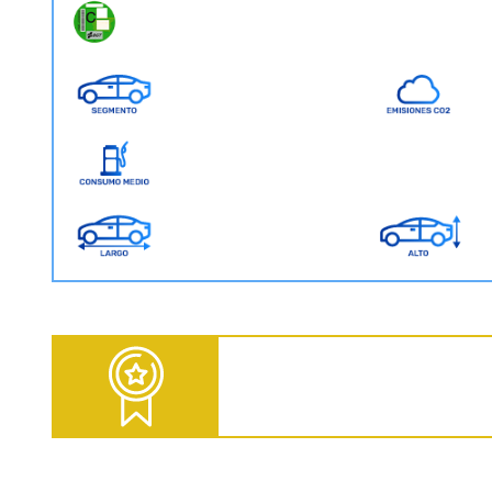
D = Diesel | G = Gasolina | GNC = Gas Natural Comprimido | GLP = Gas Licuado del Petróleo | EV = 100% Eléctrico | HEV = Híbrido no enchufable | PHEV = Híbrido Enchufable | MHEV = Microhíbrido 48V | H = Hidrógeno
Fuente: ANFAC