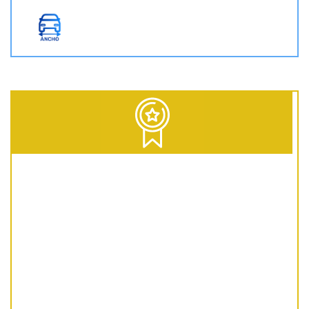
D = Diesel | G = Gasolina | GNC = Gas Natural Comprimido | GLP = Gas Licuado del Petróleo | EV = 100% Eléctrico | HEV = Híbrido no enchufable | PHEV = Híbrido Enchufable | MHEV = Microhíbrido 48V | H = Hidrógeno