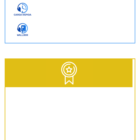
D = Diesel | G = Gasolina | GNC = Gas Natural Comprimido | GLP = Gas Licuado del Petróleo | EV = 100% Eléctrico | HEV = Híbrido no enchufable | PHEV = Híbrido Enchufable | MHEV = Microhíbrido 48V | H = Hidrógeno