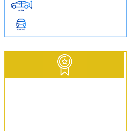
D = Diesel | G = Gasolina | GNC = Gas Natural Comprimido | GLP = Gas Licuado del Petróleo | EV = 100% Eléctrico | HEV = Híbrido no enchufable | PHEV = Híbrido Enchufable | MHEV = Microhíbrido 48V | H = Hidrógeno