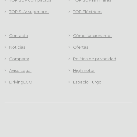
TOP SUV compactos
TOP SUV familiares
TOP SUV superiores
TOP Eléctricos
Contacto
Cómo funcionamos
Noticias
Ofertas
Comparar
Política de privacidad
Aviso Legal
Highmotor
DrivingECO
Espacio Furgo