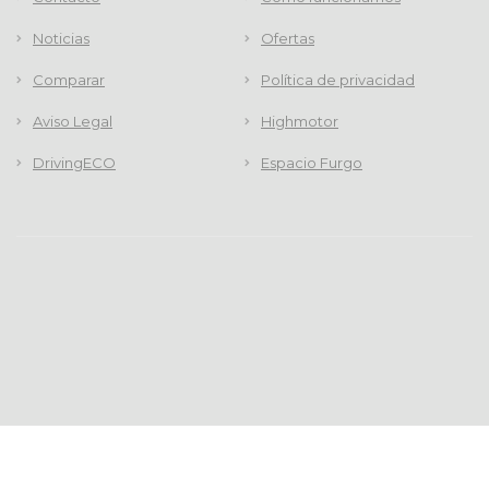
Noticias
Ofertas
Comparar
Política de privacidad
Aviso Legal
Highmotor
DrivingECO
Espacio Furgo